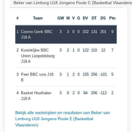
Beker van Limburg U18 Jongens Poule C (Basketbal Vlaandere
#
Team
GW
W
V
G
DV
DT
DS
Ptn
1
Cosmo Genk BBC
3
3
0
0
332
131
201
9
J18 A
2
Koninklijke BBC
3
2
1
0
122
110
12
7
Union Leopoldsburg
J18 A
3
Peer BBC vzw J18
3
1
2
0
155
256
-101
5
B
4
Basket Houthalen
3
0
2
0
94
206
-112
2
J18 A
Bekijk alle wedstrijden en resultaten van Beker van
Limburg U18 Jongens Poule E (Basketbal
Vlaanderen)