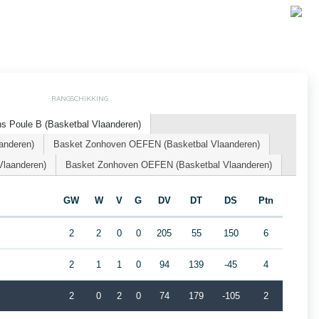
RANGSCHIKKING
s Poule B (Basketbal Vlaanderen)
anderen)
Basket Zonhoven OEFEN (Basketbal Vlaanderen)
Vlaanderen)
Basket Zonhoven OEFEN (Basketbal Vlaanderen)
GW
W
V
G
DV
DT
DS
Ptn
2
2
0
0
205
55
150
6
2
1
1
0
94
139
-45
4
2
0
2
0
74
179
-105
2