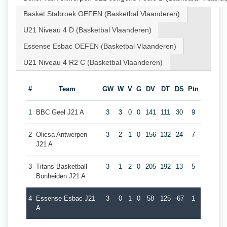
Basket Stabroek OEFEN (Basketbal Vlaanderen)
U21 Niveau 4 D (Basketbal Vlaanderen)
Essense Esbac OEFEN (Basketbal Vlaanderen)
U21 Niveau 4 R2 C (Basketbal Vlaanderen)
#
Team
GW
W
V
G
DV
DT
DS
Ptn
1
BBC Geel J21 A
3
3
0
0
141
111
30
9
2
Olicsa Antwerpen
3
2
1
0
156
132
24
7
J21 A
3
Titans Basketball
3
1
2
0
205
192
13
5
Bonheiden J21 A
4
Essense Esbac J21
3
0
1
0
58
125
-67
1
A