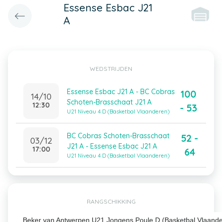
Essense Esbac J21
A
WEDSTRIJDEN
Essense Esbac J21 A - BC Cobras
100
14/10
Schoten-Brasschaat J21 A
12:30
- 53
U21 Niveau 4 D (Basketbal Vlaanderen)
BC Cobras Schoten-Brasschaat
52 -
03/12
J21 A - Essense Esbac J21 A
17:00
64
U21 Niveau 4 D (Basketbal Vlaanderen)
RANGSCHIKKING
Beker van Antwerpen U21 Jongens Poule D (Basketbal Vlaand