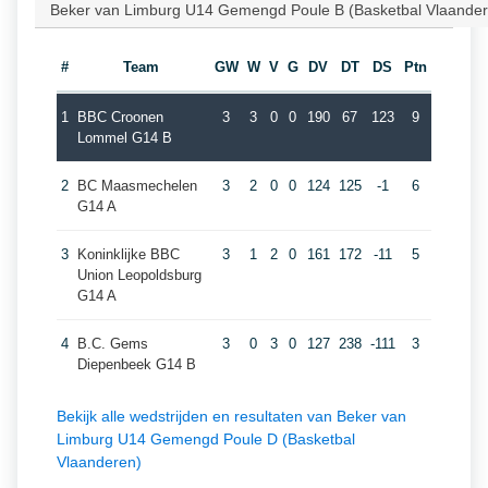
Beker van Limburg U14 Gemengd Poule B (Basketbal Vlaander
#
Team
GW
W
V
G
DV
DT
DS
Ptn
1
BBC Croonen
3
3
0
0
190
67
123
9
Lommel G14 B
2
BC Maasmechelen
3
2
0
0
124
125
-1
6
G14 A
3
Koninklijke BBC
3
1
2
0
161
172
-11
5
Union Leopoldsburg
G14 A
4
B.C. Gems
3
0
3
0
127
238
-111
3
Diepenbeek G14 B
Bekijk alle wedstrijden en resultaten van Beker van
Limburg U14 Gemengd Poule D (Basketbal
Vlaanderen)