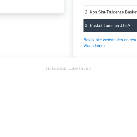
2
Kon Sint-Truidense Baske
3
Basket Lummen J16 A
Bekijk alle wedstrijden en re
Vlaanderen)
STATS: BASKET LUMMEN J16 A