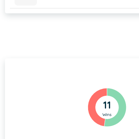
11
Wins