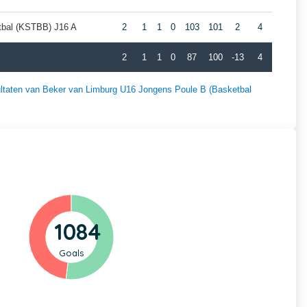
tbal (KSTBB) J16 A
2
1
1
0
103
101
2
4
2
1
1
0
87
100
-13
4
sultaten van Beker van Limburg U16 Jongens Poule B (Basketbal
1084
Goals