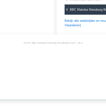
4
BBC Makeba Mariaburg Br
Bekijk alle wedstrijden en r
Vlaanderen)
STATS: BBC MAKEBA MARIABURG BRASSCHAAT J18 A