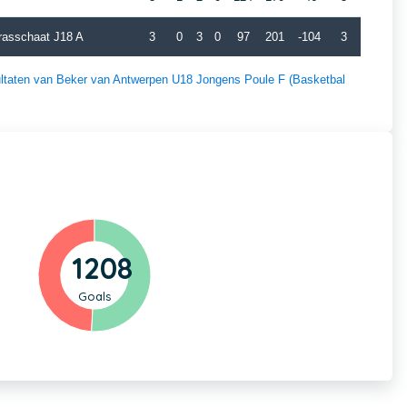
asschaat J18 A
3
0
3
0
97
201
-104
3
esultaten van Beker van Antwerpen U18 Jongens Poule F (Basketbal
1208
Goals