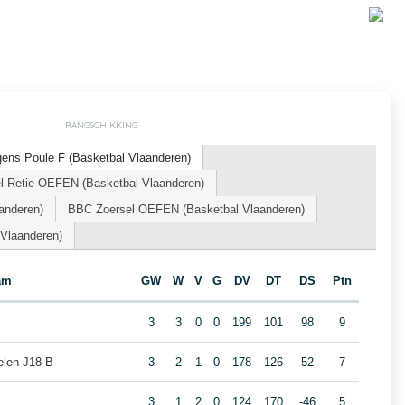
RANGSCHIKKING
ens Poule F (Basketbal Vlaanderen)
l-Retie OEFEN (Basketbal Vlaanderen)
anderen)
BBC Zoersel OEFEN (Basketbal Vlaanderen)
 Vlaanderen)
am
GW
W
V
G
DV
DT
DS
Ptn
3
3
0
0
199
101
98
9
len J18 B
3
2
1
0
178
126
52
7
3
1
2
0
124
170
-46
5