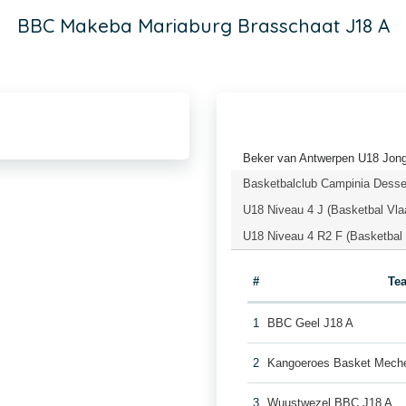
BBC Makeba Mariaburg Brasschaat J18 A
Beker van Antwerpen U18 Jong
Basketbalclub Campinia Desse
U18 Niveau 4 J (Basketbal Vla
U18 Niveau 4 R2 F (Basketbal
#
Te
1
BBC Geel J18 A
2
Kangoeroes Basket Meche
3
Wuustwezel BBC J18 A