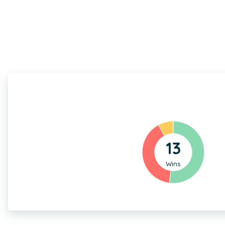
13
Wins