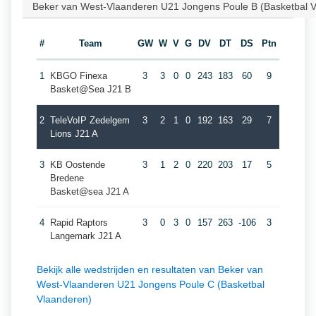
Beker van West-Vlaanderen U21 Jongens Poule B (Basketbal 
#
Team
GW
W
V
G
DV
DT
DS
Ptn
1
KBGO Finexa
3
3
0
0
243
183
60
9
Basket@Sea J21 B
2
TeleVoIP Zedelgem
3
2
1
0
192
163
29
7
Lions J21 A
3
KB Oostende
3
1
2
0
220
203
17
5
Bredene
Basket@sea J21 A
4
Rapid Raptors
3
0
3
0
157
263
-106
3
Langemark J21 A
Bekijk alle wedstrijden en resultaten van Beker van
West-Vlaanderen U21 Jongens Poule C (Basketbal
Vlaanderen)