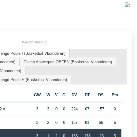
RANGSCHIKKING
ngd Poule I (Basketbal Vlaanderen)
aanderen)
Olicsa Antwerpen OEFEN (Basketbal Vlaanderen)
 Vlaanderen)
engd Poule E (Basketbal Vlaanderen)
GW
W
V
G
DV
DT
DS
Ptn
2 A
3
3
0
0
224
67
157
9
3
2
0
0
157
91
66
6
3
1
2
0
155
178
-23
5