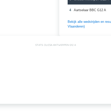
4
Aartselaar BBC G12 A
Bekijk alle wedstrijden en r
Vlaanderen)
STATS: OLICSA ANTWERPEN G12 A