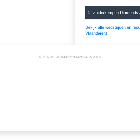
4
Zuiderkempen Diamonds 
Bekijk alle wedstrijden en r
Vlaanderen)
STATS: ZUIDERKEMPEN DIAMONDS J18 A