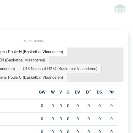
RANGSCHIKKING
ens Poule H (Basketbal Vlaanderen)
 (Basketbal Vlaanderen)
aanderen)
U18 Niveau 4 R2 G (Basketbal Vlaanderen)
ens Poule C (Basketbal Vlaanderen)
GW
W
V
G
DV
DT
DS
Ptn
0
0
0
0
0
0
0
0
0
0
0
0
0
0
0
0
0
0
0
0
0
0
0
0