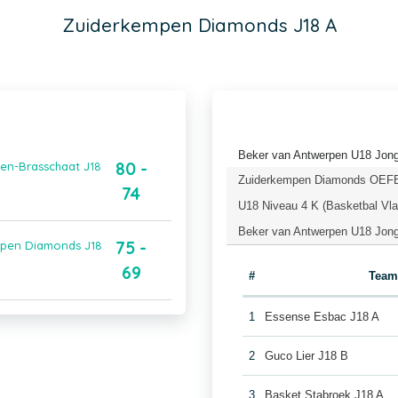
Zuiderkempen Diamonds J18 A
Beker van Antwerpen U18 Jong
80 -
en-Brasschaat J18
Zuiderkempen Diamonds OEFEN
74
U18 Niveau 4 K (Basketbal Vl
Beker van Antwerpen U18 Jong
75 -
mpen Diamonds J18
69
#
Team
1
Essense Esbac J18 A
2
Guco Lier J18 B
3
Basket Stabroek J18 A