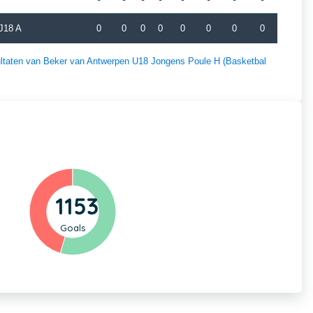
J18 A
0
0
0
0
0
0
0
0
esultaten van Beker van Antwerpen U18 Jongens Poule H (Basketbal
1153
Goals