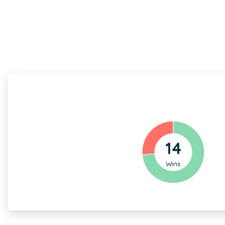
14
Wins