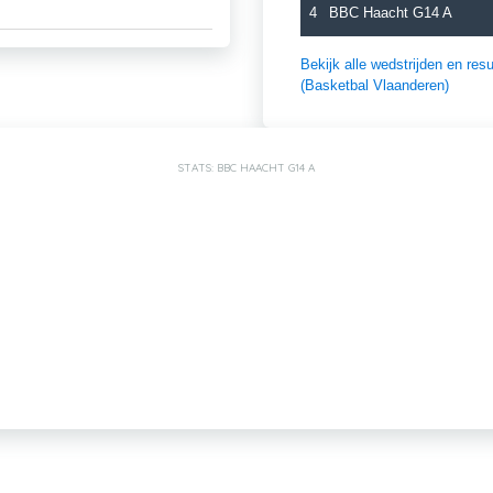
4
BBC Haacht G14 A
Bekijk alle wedstrijden en r
(Basketbal Vlaanderen)
STATS: BBC HAACHT G14 A