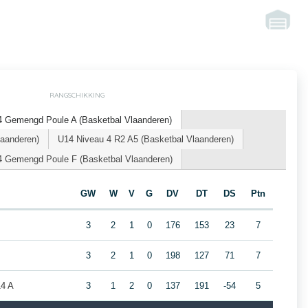
RANGSCHIKKING
 Gemengd Poule A (Basketbal Vlaanderen)
laanderen)
U14 Niveau 4 R2 A5 (Basketbal Vlaanderen)
4 Gemengd Poule F (Basketbal Vlaanderen)
GW
W
V
G
DV
DT
DS
Ptn
3
2
1
0
176
153
23
7
3
2
1
0
198
127
71
7
14 A
3
1
2
0
137
191
-54
5