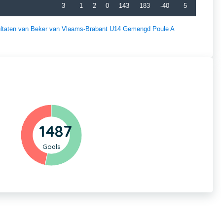
3
1
2
0
143
183
-40
5
esultaten van Beker van Vlaams-Brabant U14 Gemengd Poule A
1487
Goals