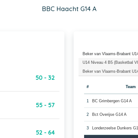
BBC Haacht G14 A
Beker van Vlaams-Brabant U14
U14 Niveau 4 B5 (Basketbal V
Beker van Vlaams-Brabant U1
50 - 32
#
Team
1
BC Grimbergen G14 A
55 - 57
2
Bct Overijse G14 A
3
Londerzeelse Dunkers G
52 - 64