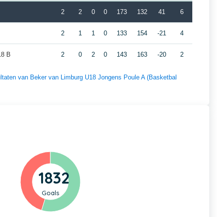
2
2
0
0
173
132
41
6
2
1
1
0
133
154
-21
4
18 B
2
0
2
0
143
163
-20
2
sultaten van Beker van Limburg U18 Jongens Poule A (Basketbal
1832
Goals