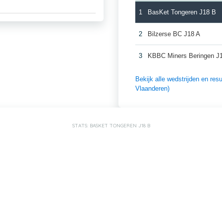
1
BasKet Tongeren J18 B
2
Bilzerse BC J18 A
3
KBBC Miners Beringen J
Bekijk alle wedstrijden en re
Vlaanderen)
STATS: BASKET TONGEREN J18 B