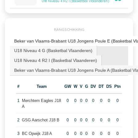
U18 Niveau 4 R2 I (Basketbal Vlaanderen)
RANGSCHIKKING
Beker van Vlaams-Brabant U18 Jongens Poule E (Basketbal Vl
U18 Niveau 4 G (Basketbal Vlaanderen)
U18 Niveau 4 R2 I (Basketbal Vlaanderen)
Beker van Vlaams-Brabant U18 Jongens Poule A (Basketbal Vl
#
Team
GW
W
V
G
DV
DT
DS
Ptn
1
Merchtem Eagles J18
0
0
0
0
0
0
0
0
A
2
GSG Aarschot J18 B
0
0
0
0
0
0
0
0
3
BC Opwijk J18 A
0
0
0
0
0
0
0
0