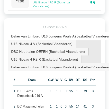
11:00
33
U16 Niveau 4 R2 R (Basketbal
Vlaanderen)
RANGSCHIKKING
Beker van Limburg U16 Jongens Poule A (Basketbal Vlaandere
U16 Niveau 4 V (Basketbal Vlaanderen)
DBC Houthalen OEFEN (Basketbal Vlaanderen)
U16 Niveau 4 R2 R (Basketbal Vlaanderen)
Beker van Limburg U16 Jongens Poule A (Basketbal Vlaandere
#
Team
GW
W
V
G
DV
DT
DS
Ptn
1
B.C. Gems
1
1
0
0
95
16
79
3
Diepenbeek J16 A
2
BC Maasmechelen
1
1
0
0
55
14
41
3