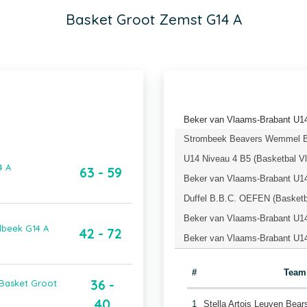
Basket Groot Zemst G14 A
Beker van Vlaams-Brabant U1
Strombeek Beavers Wemmel Ba
U14 Niveau 4 B5 (Basketbal V
4 A
63 - 59
Beker van Vlaams-Brabant U14
Duffel B.B.C. OEFEN (Basketb
Beker van Vlaams-Brabant U14
lbeek G14 A
42 - 72
Beker van Vlaams-Brabant U14
#
Team
36 -
Basket Groot
40
1
Stella Artois Leuven Bea