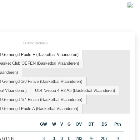
RANGSCHIKKING
4 Gemengd Poule F (Basketbal Vlaanderen)
sket Club OEFEN (Basketbal Vlaanderen)
laanderen)
 Gemengd 1/8 Finale (Basketbal Vlaanderen)
al Vlaanderen)
U14 Niveau 4 R2 A5 (Basketbal Vlaanderen)
 Gemengd 1/4 Finale (Basketbal Vlaanderen)
 Gemengd Poule A (Basketbal Vlaanderen)
GW
W
V
G
DV
DT
DS
Ptn
rs G14 B
3
3
0
0
283
76
207
9