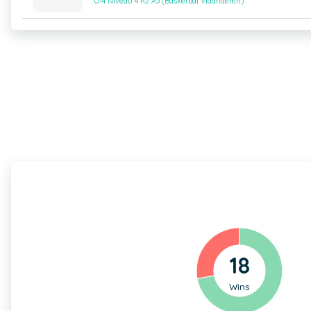
U14 Niveau 4 R2 A5 (Basketbal Vlaanderen)
18
Wins