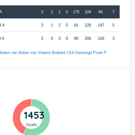
 A
3
2
1
0
170
104
66
7
4 A
3
1
2
0
81
228
-147
5
4 A
3
0
3
0
80
206
-126
3
esultaten van Beker van Vlaams-Brabant U14 Gemengd Poule F
1453
Goals