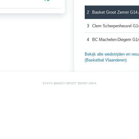
2
Basket Groot Zemst G14
3
Clem Scherpenheuvel G1
4
BC Machelen-Diegem G1
Bekijk alle wedstrijden en r
(Basketbal Vlaanderen)
STATS: BASKET GROOT ZEMST G14 A