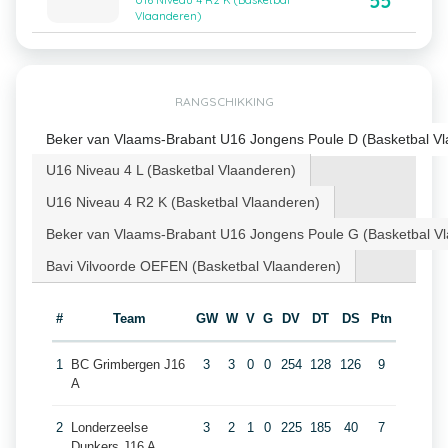
55
U16 Niveau 4 R2 K (Basketbal
Vlaanderen)
RANGSCHIKKING
Beker van Vlaams-Brabant U16 Jongens Poule D (Basketbal V
U16 Niveau 4 L (Basketbal Vlaanderen)
U16 Niveau 4 R2 K (Basketbal Vlaanderen)
Beker van Vlaams-Brabant U16 Jongens Poule G (Basketbal V
Bavi Vilvoorde OEFEN (Basketbal Vlaanderen)
#
Team
GW
W
V
G
DV
DT
DS
Ptn
1
BC Grimbergen J16
3
3
0
0
254
128
126
9
A
2
Londerzeelse
3
2
1
0
225
185
40
7
Dunkers J16 A