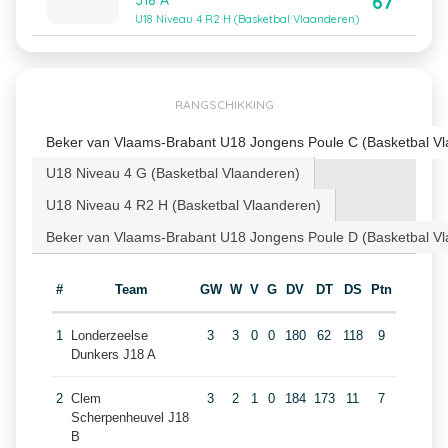
67
J18 A
U18 Niveau 4 R2 H (Basketbal Vlaanderen)
RANGSCHIKKING
Beker van Vlaams-Brabant U18 Jongens Poule C (Basketbal V
U18 Niveau 4 G (Basketbal Vlaanderen)
U18 Niveau 4 R2 H (Basketbal Vlaanderen)
Beker van Vlaams-Brabant U18 Jongens Poule D (Basketbal V
#
Team
GW
W
V
G
DV
DT
DS
Ptn
1
Londerzeelse
3
3
0
0
180
62
118
9
Dunkers J18 A
2
Clem
3
2
1
0
184
173
11
7
Scherpenheuvel J18
B