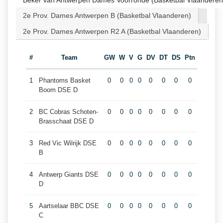
Beker van Antwerpen Dames Voorronde (Basketbal Vlaanderen
2e Prov. Dames Antwerpen B (Basketbal Vlaanderen)
2e Prov. Dames Antwerpen R2 A (Basketbal Vlaanderen)
#
Team
GW
W
V
G
DV
DT
DS
Ptn
1
Phantoms Basket
0
0
0
0
0
0
0
0
Boom DSE D
2
BC Cobras Schoten-
0
0
0
0
0
0
0
0
Brasschaat DSE D
3
Red Vic Wilrijk DSE
0
0
0
0
0
0
0
0
B
4
Antwerp Giants DSE
0
0
0
0
0
0
0
0
D
5
Aartselaar BBC DSE
0
0
0
0
0
0
0
0
C