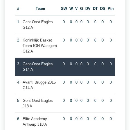
#
Team
GW
W
V
G
DV
DT
DS
Ptn
1
Gent-Oost Eagles
0
0
0
0
0
0
0
0
G12 A
2
Koninklijk Basket
0
0
0
0
0
0
0
0
Team ION Waregem
G12 A
3
Gent-Oost Eagles
0
0
0
0
0
0
0
0
G14 A
4
Avanti Brugge 2015
0
0
0
0
0
0
0
0
G14 A
5
Gent-Oost Eagles
0
0
0
0
0
0
0
0
J18 A
6
Elite Academy
0
0
0
0
0
0
0
0
Antwerp J18 A