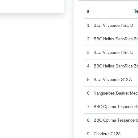
#
T
1
Bavi Vilvoorde HSE D
2
BBC Helios SanoRice Z
3
Bavi Vilvoorde HSE C
4
BBC Helios SanoRice Z
5
Bavi Vilvoorde G12 A
6
Kangoeroes Basket Mec
7
BBC Optima Tessenderl
8
BBC Optima Tessenderl
9
Charleroi G12A