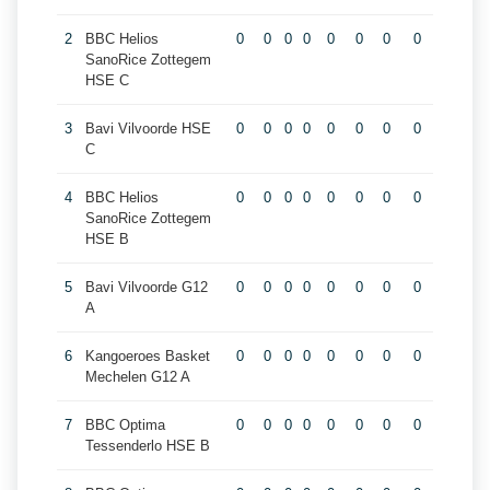
2
BBC Helios
0
0
0
0
0
0
0
0
SanoRice Zottegem
HSE C
3
Bavi Vilvoorde HSE
0
0
0
0
0
0
0
0
C
4
BBC Helios
0
0
0
0
0
0
0
0
SanoRice Zottegem
HSE B
5
Bavi Vilvoorde G12
0
0
0
0
0
0
0
0
A
6
Kangoeroes Basket
0
0
0
0
0
0
0
0
Mechelen G12 A
7
BBC Optima
0
0
0
0
0
0
0
0
Tessenderlo HSE B