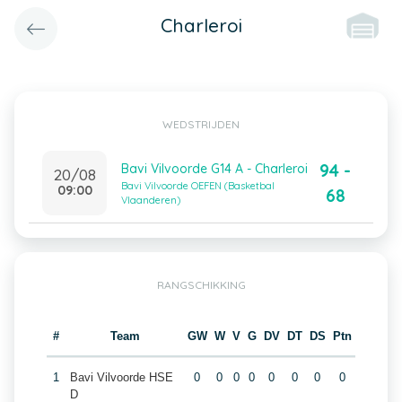
Charleroi
WEDSTRIJDEN
94 -
Bavi Vilvoorde G14 A - Charleroi
20/08
Bavi Vilvoorde OEFEN (Basketbal
09:00
68
Vlaanderen)
RANGSCHIKKING
#
Team
GW
W
V
G
DV
DT
DS
Ptn
1
Bavi Vilvoorde HSE
0
0
0
0
0
0
0
0
D