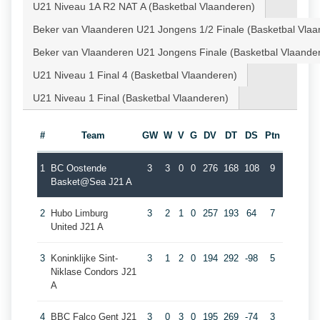
U21 Niveau 1A R2 NAT A (Basketbal Vlaanderen)
Beker van Vlaanderen U21 Jongens 1/2 Finale (Basketbal Vlaa
Beker van Vlaanderen U21 Jongens Finale (Basketbal Vlaande
U21 Niveau 1 Final 4 (Basketbal Vlaanderen)
U21 Niveau 1 Final (Basketbal Vlaanderen)
#
Team
GW
W
V
G
DV
DT
DS
Ptn
1
BC Oostende
3
3
0
0
276
168
108
9
Basket@Sea J21 A
2
Hubo Limburg
3
2
1
0
257
193
64
7
United J21 A
3
Koninklijke Sint-
3
1
2
0
194
292
-98
5
Niklase Condors J21
A
4
BBC Falco Gent J21
3
0
3
0
195
269
-74
3