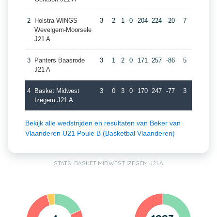
2
Holstra WINGS
3
2
1
0
204
224
-20
7
Wevelgem-Moorsele
J21 A
3
Panters Baasrode
3
1
2
0
171
257
-86
5
J21 A
4
Basket Midwest
3
0
3
0
170
247
-77
3
Izegem J21 A
Bekijk alle wedstrijden en resultaten van Beker van
Vlaanderen U21 Poule B (Basketbal Vlaanderen)
STATS: BASKET MIDWEST IZEGEM J21 A