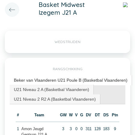
Basket Midwest
Izegem J21 A
WEDSTRIJDEN
RANGSCHIKKING
Beker van Vlaanderen U21 Poule B (Basketbal Vlaanderen)
U21 Niveau 2 A (Basketbal Vlaanderen)
U21 Niveau 2 R2 A (Basketbal Vlaanderen)
#
Team
GW
W
V
G
DV
DT
DS
Ptn
1
Amon Jeugd
3
3
0
0
311
128
183
9
Gentson J21 A