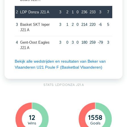
2
LDP Donza J21 A
3
2
1
0
236
233
3
7
3
Basket SKT Ieper
3
1
2
0
214
220
-6
5
J21 A
4
Gent-Oost Eagles
3
0
3
0
180
259
-79
3
J21 A
Bekijk alle wedstrijden en resultaten van Beker van
Vlaanderen U21 Poule F (Basketbal Vlaanderen)
STATS: LDP DONZA J21 A
12
1558
Wins
Goals