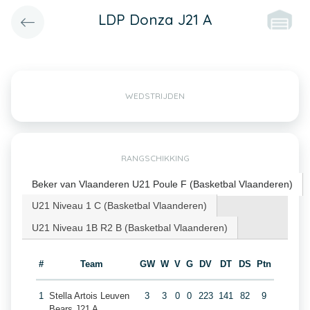
LDP Donza J21 A
WEDSTRIJDEN
RANGSCHIKKING
Beker van Vlaanderen U21 Poule F (Basketbal Vlaanderen)
U21 Niveau 1 C (Basketbal Vlaanderen)
U21 Niveau 1B R2 B (Basketbal Vlaanderen)
#
Team
GW
W
V
G
DV
DT
DS
Ptn
1
Stella Artois Leuven
3
3
0
0
223
141
82
9
Bears J21 A