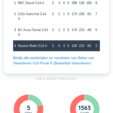
1
BBC Bazel G14 A
3
3
0
0
288
128
160
9
2
GSG Aarschot G14
3
2
1
0
173
228
-55
7
A
3
BC Asse-Ternat G14
3
1
2
0
174
223
-49
5
A
4
Basket Malle G14 A
3
0
3
0
168
224
-56
3
Bekijk alle wedstrijden en resultaten van Beker van
Vlaanderen U14 Poule K (Basketbal Vlaanderen)
STATS: BASKET MALLE G14 A
5
1563
Wins
Goals