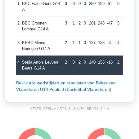
1
BBC Falco Gent G14
3
3
0
0
250
189
61
9
A
2
BBC Croonen
3
1
2
0
201
248
-47
5
Lommel G14 A
3
KBBC Miners
2
1
1
0
137
133
4
4
Beringen G14 A
4
Stella Artois Leuven
2
0
2
0
140
158
-18
2
Bears G14 A
Bekijk alle wedstrijden en resultaten van Beker van
Vlaanderen U14 Poule J (Basketbal Vlaanderen)
STATS: STELLA ARTOIS LEUVEN BEARS G14 A