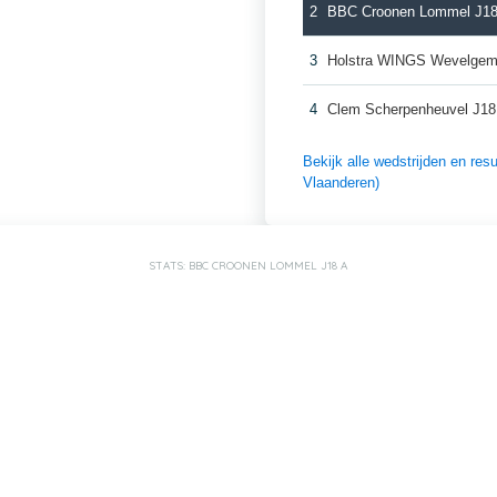
2
BBC Croonen Lommel J18
3
Holstra WINGS Wevelgem
4
Clem Scherpenheuvel J18
Bekijk alle wedstrijden en re
Vlaanderen)
STATS: BBC CROONEN LOMMEL J18 A