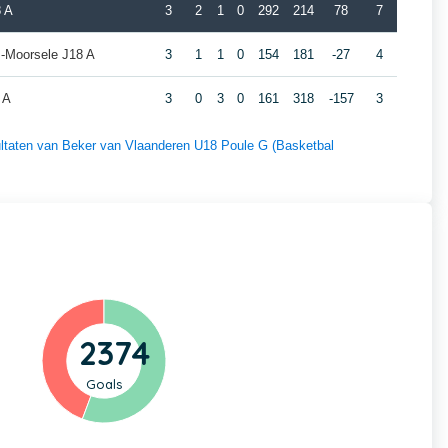
 A
3
2
1
0
292
214
78
7
-Moorsele J18 A
3
1
1
0
154
181
-27
4
 A
3
0
3
0
161
318
-157
3
sultaten van Beker van Vlaanderen U18 Poule G (Basketbal
2374
Goals