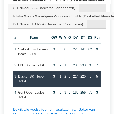
Beker van Vlaanderen U21 Poule F (Basketbal Vlaanderen)
U21 Niveau 2 A (Basketbal Vlaanderen)
Holstra Wings Wevelgem-Moorsele OEFEN (Basketbal Vlaande
U21 Niveau 1B R2 A (Basketbal Vlaanderen)
#
Team
GW
W
V
G
DV
DT
DS
Ptn
1
Stella Artois Leuven
3
3
0
0
223
141
82
9
Bears J21 A
2
LDP Donza J21 A
3
2
1
0
236
233
3
7
3
Basket SKT Ieper
3
1
2
0
214
220
-6
5
J21 A
4
Gent-Oost Eagles
3
0
3
0
180
259
-79
3
J21 A
Bekijk alle wedstrijden en resultaten van Beker van