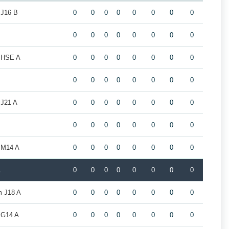
 J16 B
0
0
0
0
0
0
0
0
0
0
0
0
0
0
0
0
 HSE A
0
0
0
0
0
0
0
0
0
0
0
0
0
0
0
0
 J21 A
0
0
0
0
0
0
0
0
0
0
0
0
0
0
0
0
 M14 A
0
0
0
0
0
0
0
0
A
0
0
0
0
0
0
0
0
m J18 A
0
0
0
0
0
0
0
0
 G14 A
0
0
0
0
0
0
0
0