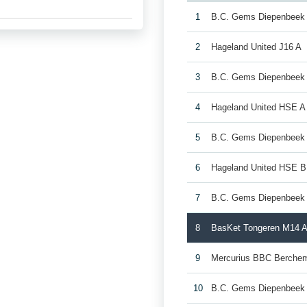
1
B.C. Gems Diepenbeek
2
Hageland United J16 A
3
B.C. Gems Diepenbeek
4
Hageland United HSE A
5
B.C. Gems Diepenbeek
6
Hageland United HSE B
7
B.C. Gems Diepenbeek
8
BasKet Tongeren M14 
9
Mercurius BBC Berche
10
B.C. Gems Diepenbeek