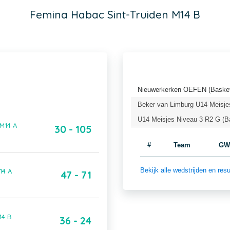
Femina Habac Sint-Truiden M14 B
Nieuwerkerken OEFEN (Basket
Beker van Limburg U14 Meisje
U14 Meisjes Niveau 3 R2 G (B
M14 A
30 - 105
#
Team
GW
Bekijk alle wedstrijden en r
14 A
47 - 71
14 B
36 - 24