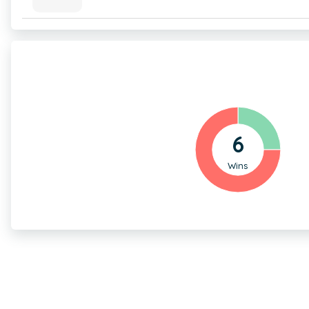
6
Wins