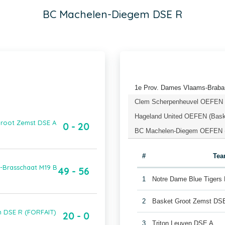
BC Machelen-Diegem DSE R
1e Prov. Dames Vlaams-Braban
Clem Scherpenheuvel OEFEN (
Hageland United OEFEN (Bask
Groot Zemst DSE A
0 - 20
BC Machelen-Diegem OEFEN (
#
Te
-Brasschaat M19 B
49 - 56
1
Notre Dame Blue Tigers
2
Basket Groot Zemst DS
m DSE R (FORFAIT)
20 - 0
3
Triton Leuven DSE A