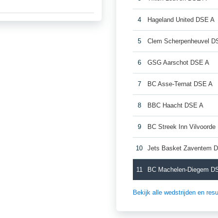
4
Hageland United DSE A
5
Clem Scherpenheuvel D
6
GSG Aarschot DSE A
7
BC Asse-Ternat DSE A
8
BBC Haacht DSE A
9
BC Streek Inn Vilvoord
10
Jets Basket Zaventem 
11
BC Machelen-Diegem D
Bekijk alle wedstrijden en re