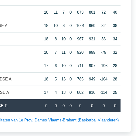
18
11
7
0
873
801
72
40
SE A
18
10
8
0
1001
969
32
38
18
8
10
0
967
931
36
34
18
7
11
0
920
999
-79
32
17
6
10
0
711
907
-196
28
e DSE A
18
5
13
0
785
949
-164
28
DSE A
17
4
13
0
802
916
-114
25
SE R
0
0
0
0
0
0
0
0
sultaten van 1e Prov. Dames Vlaams-Brabant (Basketbal Vlaanderen)