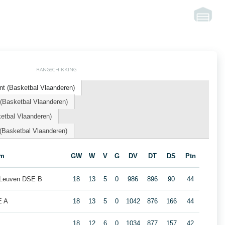
RANGSCHIKKING
t (Basketbal Vlaanderen)
Basketbal Vlaanderen)
etbal Vlaanderen)
Basketbal Vlaanderen)
am
GW
W
V
G
DV
DT
DS
Ptn
 Leuven DSE B
18
13
5
0
986
896
90
44
E A
18
13
5
0
1042
876
166
44
18
12
6
0
1034
877
157
42