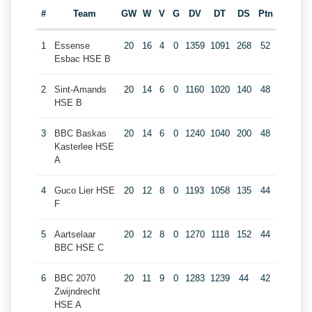
#
Team
GW
W
V
G
DV
DT
DS
Ptn
1
Essense
20
16
4
0
1359
1091
268
52
Esbac HSE B
2
Sint-Amands
20
14
6
0
1160
1020
140
48
HSE B
3
BBC Baskas
20
14
6
0
1240
1040
200
48
Kasterlee HSE
A
4
Guco Lier HSE
20
12
8
0
1193
1058
135
44
F
5
Aartselaar
20
12
8
0
1270
1118
152
44
BBC HSE C
6
BBC 2070
20
11
9
0
1283
1239
44
42
Zwijndrecht
HSE A