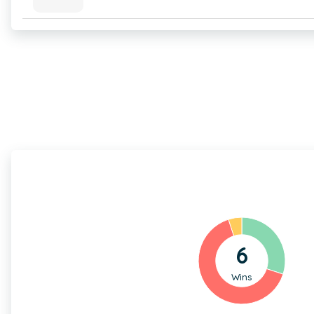
6
Wins