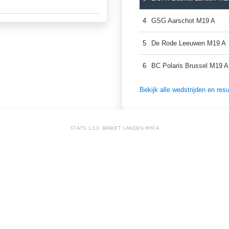
4
GSG Aarschot M19 A
5
De Rode Leeuwen M19 A
6
BC Polaris Brussel M19 A
Bekijk alle wedstrijden en re
STATS: L.S.V. BASKET LANDEN M19 A