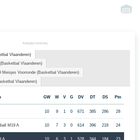
RANGSCHIKKING
tbal Vlaanderen)
Basketbal Vlaanderen)
 Meisjes Voorronde (Basketbal Vlaanderen)
asketbal Vlaanderen)
m
GW
W
V
G
DV
DT
DS
Ptn
10
9
1
0
671
385
286
28
ball M19 A
10
7
3
0
614
396
218
24
9 A
10
6
3
1
528
344
184
23