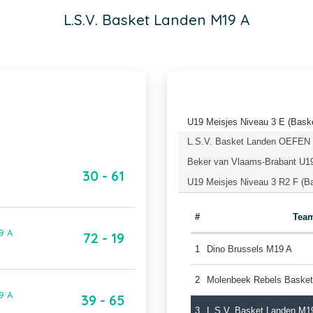
L.S.V. Basket Landen M19 A
U19 Meisjes Niveau 3 E (Baske
L.S.V. Basket Landen OEFEN (
Beker van Vlaams-Brabant U19
30 - 61
U19 Meisjes Niveau 3 R2 F (B
#
Tea
9 A
72 - 19
1
Dino Brussels M19 A
2
Molenbeek Rebels Basket
9 A
39 - 65
3
L.S.V. Basket Landen M1