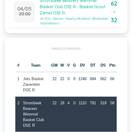
Strombeek Beavers Wemmel
62
Basket Club DSE R - Basket Groot
04/05
-
Zemst DSE R
20:00
32
2e Prov. Dames Vlaams-Brabant (Basketbal
Vlaanderen)
RANGSCHIKKING
#
Team
GW
W
V
G
DV
DT
DS
Ptn
1
Jets Basket
22
22
0
0
1246
684
562
66
Zaventem
DSE R
2
Strombeek
22
18
4
0
1110
791
319
58
Beavers
Wemmel
Basket Club
DSE R