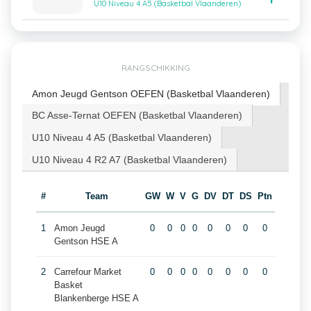
U10 Niveau 4 A5 (Basketbal Vlaanderen)
RANGSCHIKKING
Amon Jeugd Gentson OEFEN (Basketbal Vlaanderen)
BC Asse-Ternat OEFEN (Basketbal Vlaanderen)
U10 Niveau 4 A5 (Basketbal Vlaanderen)
U10 Niveau 4 R2 A7 (Basketbal Vlaanderen)
#
Team
GW
W
V
G
DV
DT
DS
Ptn
1
Amon Jeugd
0
0
0
0
0
0
0
0
Gentson HSE A
2
Carrefour Market
0
0
0
0
0
0
0
0
Basket
Blankenberge HSE A