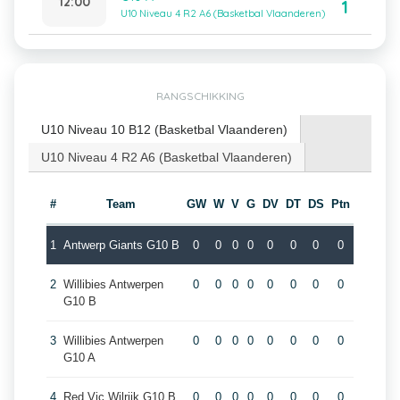
12:00
1
U10 Niveau 4 R2 A6 (Basketbal Vlaanderen)
RANGSCHIKKING
U10 Niveau 10 B12 (Basketbal Vlaanderen)
U10 Niveau 4 R2 A6 (Basketbal Vlaanderen)
#
Team
GW
W
V
G
DV
DT
DS
Ptn
1
Antwerp Giants G10 B
0
0
0
0
0
0
0
0
2
Willibies Antwerpen
0
0
0
0
0
0
0
0
G10 B
3
Willibies Antwerpen
0
0
0
0
0
0
0
0
G10 A
4
Red Vic Wilrijk G10 B
0
0
0
0
0
0
0
0