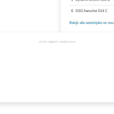
6
GSG Aarschot G14 C
Bekijk alle wedstrijden en re
STATS: 2B|SAFE TIENEN G14 B