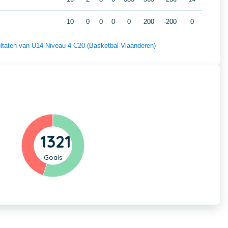
10
0
0
0
0
200
-200
0
sultaten van U14 Niveau 4 C20 (Basketbal Vlaanderen)
1321
Goals