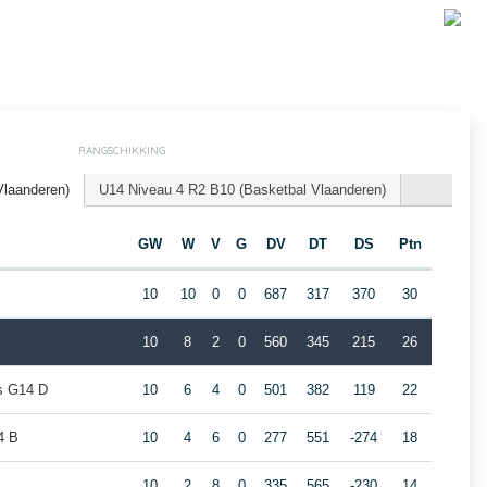
RANGSCHIKKING
Vlaanderen)
U14 Niveau 4 R2 B10 (Basketbal Vlaanderen)
GW
W
V
G
DV
DT
DS
Ptn
10
10
0
0
687
317
370
30
10
8
2
0
560
345
215
26
rs G14 D
10
6
4
0
501
382
119
22
4 B
10
4
6
0
277
551
-274
18
10
2
8
0
335
565
-230
14