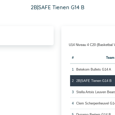
2B|SAFE Tienen G14 B
U14 Niveau 4 C20 (Basketbal 
#
Team
1
Betekom Bullets G14 A
2
2B|SAFE Tienen G14 B
3
Stella Artois Leuven Bea
4
Clem Scherpenheuvel G1
5
Dynamo Bertem G14 B