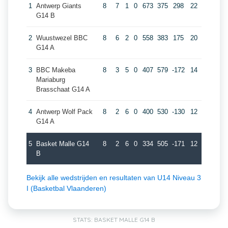
1
Antwerp Giants
8
7
1
0
673
375
298
22
G14 B
2
Wuustwezel BBC
8
6
2
0
558
383
175
20
G14 A
3
BBC Makeba
8
3
5
0
407
579
-172
14
Mariaburg
Brasschaat G14 A
4
Antwerp Wolf Pack
8
2
6
0
400
530
-130
12
G14 A
5
Basket Malle G14
8
2
6
0
334
505
-171
12
B
Bekijk alle wedstrijden en resultaten van U14 Niveau 3
I (Basketbal Vlaanderen)
STATS: BASKET MALLE G14 B