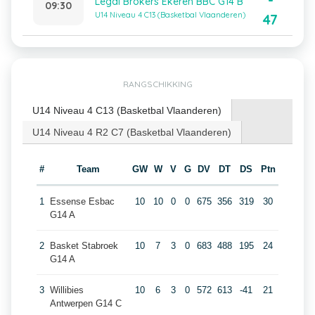
-
Legal Brokers Ekeren BBC G14 B
09:30
U14 Niveau 4 C13 (Basketbal Vlaanderen)
47
RANGSCHIKKING
U14 Niveau 4 C13 (Basketbal Vlaanderen)
U14 Niveau 4 R2 C7 (Basketbal Vlaanderen)
#
Team
GW
W
V
G
DV
DT
DS
Ptn
1
Essense Esbac
10
10
0
0
675
356
319
30
G14 A
2
Basket Stabroek
10
7
3
0
683
488
195
24
G14 A
3
Willibies
10
6
3
0
572
613
-41
21
Antwerpen G14 C