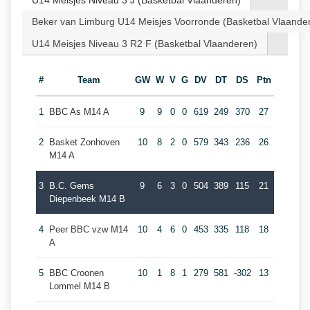
U14 Meisjes Niveau 3 J (Basketbal Vlaanderen)
Beker van Limburg U14 Meisjes Voorronde (Basketbal Vlaande
U14 Meisjes Niveau 3 R2 F (Basketbal Vlaanderen)
#
Team
GW
W
V
G
DV
DT
DS
Ptn
1
BBC As M14 A
9
9
0
0
619
249
370
27
2
Basket Zonhoven
10
8
2
0
579
343
236
26
M14 A
3
B.C. Gems
9
6
3
0
504
389
115
21
Diepenbeek M14 B
4
Peer BBC vzw M14
10
4
6
0
453
335
118
18
A
5
BBC Croonen
10
1
8
1
279
581
-302
13
Lommel M14 B