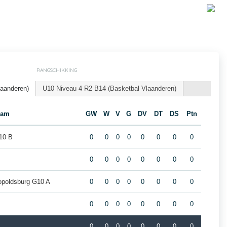
RANGSCHIKKING
laanderen)
U10 Niveau 4 R2 B14 (Basketbal Vlaanderen)
eam
GW
W
V
G
DV
DT
DS
Ptn
10 B
0
0
0
0
0
0
0
0
0
0
0
0
0
0
0
0
opoldsburg G10 A
0
0
0
0
0
0
0
0
0
0
0
0
0
0
0
0
0
0
0
0
0
0
0
0