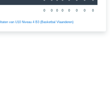
0
0
0
0
0
0
0
0
sultaten van U10 Niveau 4 B3 (Basketbal Vlaanderen)