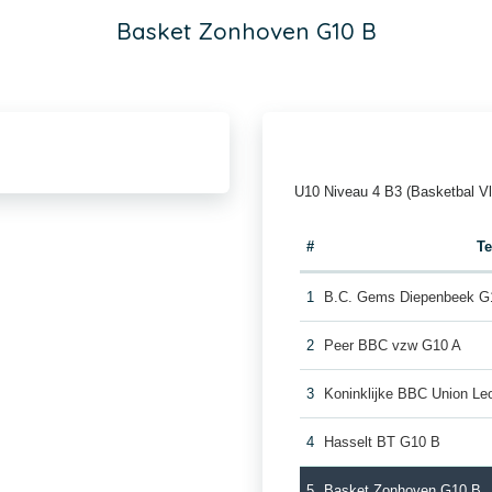
Basket Zonhoven G10 B
U10 Niveau 4 B3 (Basketbal V
#
T
1
B.C. Gems Diepenbeek G
2
Peer BBC vzw G10 A
3
Koninklijke BBC Union Le
4
Hasselt BT G10 B
5
Basket Zonhoven G10 B