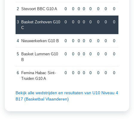
2
Stevoort BBC G10 A
0
0
0
0
0
0
0
0
3
Basket Zonhoven G10
0
0
0
0
0
0
0
0
C
4
Nieuwerkerken G10 B
0
0
0
0
0
0
0
0
5
Basket Lummen G10
0
0
0
0
0
0
0
0
B
6
Femina Habac Sint-
0
0
0
0
0
0
0
0
Truiden G10 A
Bekijk alle wedstrijden en resultaten van U10 Niveau 4
B17 (Basketbal Vlaanderen)