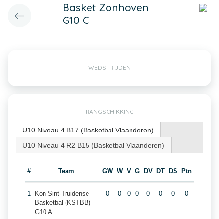
Basket Zonhoven
G10 C
WEDSTRIJDEN
RANGSCHIKKING
U10 Niveau 4 B17 (Basketbal Vlaanderen)
U10 Niveau 4 R2 B15 (Basketbal Vlaanderen)
#
Team
GW
W
V
G
DV
DT
DS
Ptn
1
Kon Sint-Truidense
0
0
0
0
0
0
0
0
Basketbal (KSTBB)
G10 A