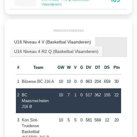
Vlaanderen)
RANGSCHIKKING
U16 Niveau 4 V (Basketbal Vlaanderen)
U16 Niveau 4 R2 Q (Basketbal Vlaanderen)
#
Team
GW
W
V
G
DV
DT
DS
Ptn
1
Bilzerse BC J16 A
10
10
0
0
863
204
659
30
2
BC
10
7
1
0
517
362
155
22
Maasmechelen
J16 B
3
Kon Sint-
10
5
5
0
581
569
12
20
Truidense
Basketbal