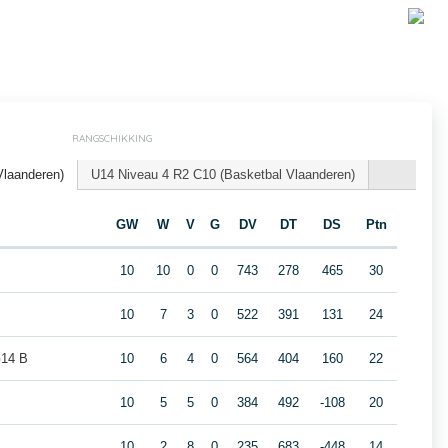
RANGSCHIKKING
Vlaanderen)
U14 Niveau 4 R2 C10 (Basketbal Vlaanderen)
GW
W
V
G
DV
DT
DS
Ptn
10
10
0
0
743
278
465
30
10
7
3
0
522
391
131
24
G14 B
10
6
4
0
564
404
160
22
10
5
5
0
384
492
-108
20
10
2
8
0
235
683
-448
14