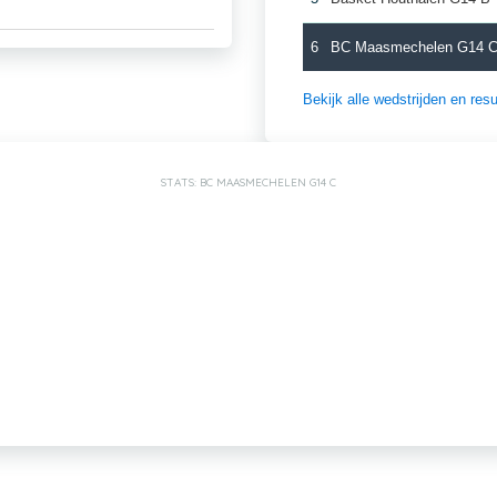
6
BC Maasmechelen G14 
Bekijk alle wedstrijden en re
STATS: BC MAASMECHELEN G14 C