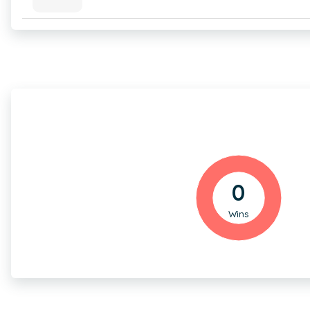
0
Wins