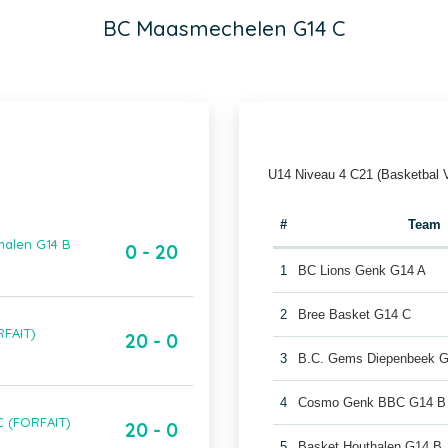
BC Maasmechelen G14 C
U14 Niveau 4 C21 (Basketbal 
#
Team
halen G14 B
0 - 20
1
BC Lions Genk G14 A
2
Bree Basket G14 C
RFAIT)
20 - 0
3
B.C. Gems Diepenbeek 
4
Cosmo Genk BBC G14 B
C (FORFAIT)
20 - 0
5
Basket Houthalen G14 B