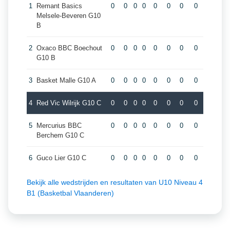
1
Remant Basics
0
0
0
0
0
0
0
0
Melsele-Beveren G10
B
2
Oxaco BBC Boechout
0
0
0
0
0
0
0
0
G10 B
3
Basket Malle G10 A
0
0
0
0
0
0
0
0
4
Red Vic Wilrijk G10 C
0
0
0
0
0
0
0
0
5
Mercurius BBC
0
0
0
0
0
0
0
0
Berchem G10 C
6
Guco Lier G10 C
0
0
0
0
0
0
0
0
Bekijk alle wedstrijden en resultaten van U10 Niveau 4
B1 (Basketbal Vlaanderen)