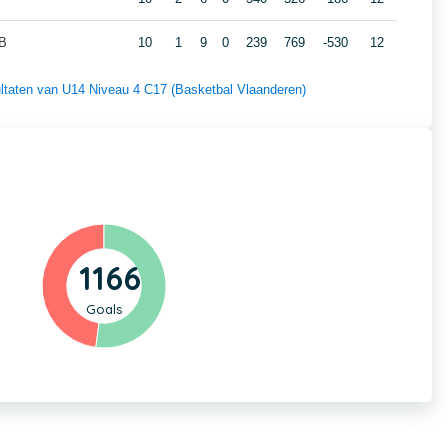
 B
10
1
9
0
239
769
-530
12
sultaten van U14 Niveau 4 C17 (Basketbal Vlaanderen)
1166
Goals