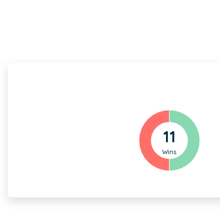
11
Wins