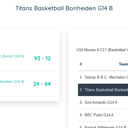
Titans Basketball Bonheiden G14 B
U14 Niveau 4 C17 (Basketbal 
t Zemst G14 B
95 - 12
#
Tea
1
Telstar B.B.C. Mechelen 
nheiden G14 B
24 - 64
2
Titans Basketball Bonhei
3
Sint-Amands G14 A
4
BBC Putte G14 A
5
Basket Willebroek G14 B