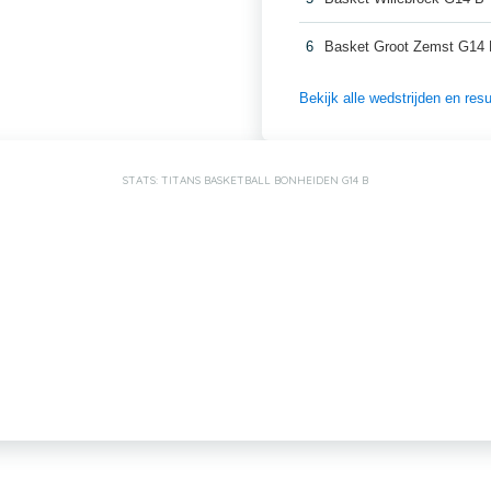
6
Basket Groot Zemst G14
Bekijk alle wedstrijden en re
STATS: TITANS BASKETBALL BONHEIDEN G14 B