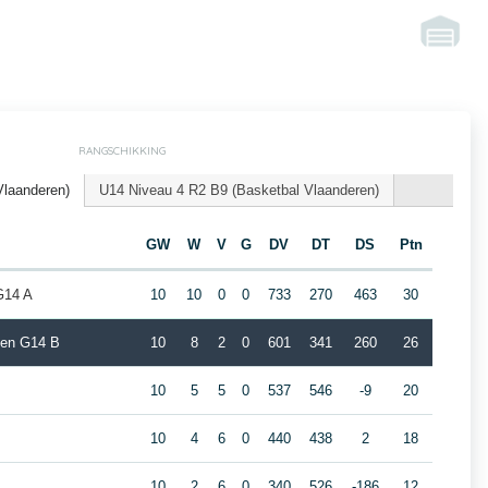
RANGSCHIKKING
Vlaanderen)
U14 Niveau 4 R2 B9 (Basketbal Vlaanderen)
m
GW
W
V
G
DV
DT
DS
Ptn
G14 A
10
10
0
0
733
270
463
30
den G14 B
10
8
2
0
601
341
260
26
10
5
5
0
537
546
-9
20
10
4
6
0
440
438
2
18
10
2
6
0
340
526
-186
12