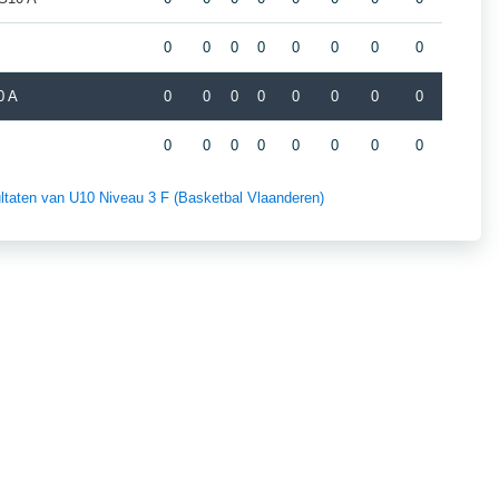
0
0
0
0
0
0
0
0
0 A
0
0
0
0
0
0
0
0
0
0
0
0
0
0
0
0
sultaten van U10 Niveau 3 F (Basketbal Vlaanderen)