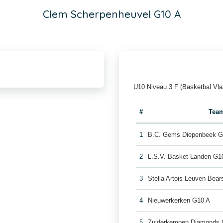
Clem Scherpenheuvel G10 A
U10 Niveau 3 F (Basketbal Vla
#
Tea
1
B.C. Gems Diepenbeek G
2
L.S.V. Basket Landen G1
3
Stella Artois Leuven Bea
4
Nieuwerkerken G10 A
5
Zuiderkempen Diamonds 