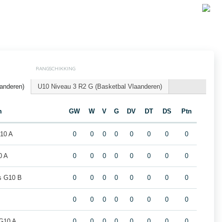
RANGSCHIKKING
anderen)
U10 Niveau 3 R2 G (Basketbal Vlaanderen)
m
GW
W
V
G
DV
DT
DS
Ptn
10 A
0
0
0
0
0
0
0
0
0 A
0
0
0
0
0
0
0
0
rs G10 B
0
0
0
0
0
0
0
0
0
0
0
0
0
0
0
0
G10 A
0
0
0
0
0
0
0
0