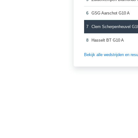
6
GSG Aarschot G10 A
7
Clem Scherpenheuvel G1
8
Hasselt BT G10 A
Bekijk alle wedstrijden en re