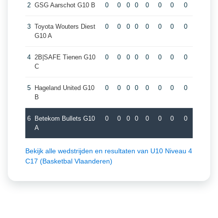
2
GSG Aarschot G10 B
0
0
0
0
0
0
0
0
3
Toyota Wouters Diest
0
0
0
0
0
0
0
0
G10 A
4
2B|SAFE Tienen G10
0
0
0
0
0
0
0
0
C
5
Hageland United G10
0
0
0
0
0
0
0
0
B
6
Betekom Bullets G10
0
0
0
0
0
0
0
0
A
Bekijk alle wedstrijden en resultaten van U10 Niveau 4
C17 (Basketbal Vlaanderen)