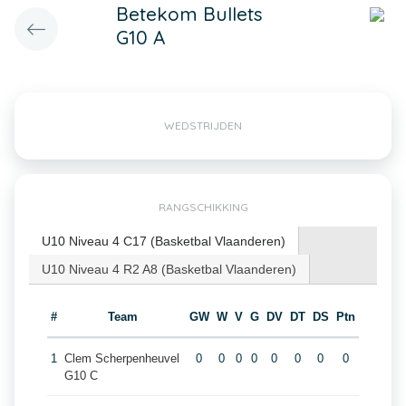
Betekom Bullets
G10 A
WEDSTRIJDEN
RANGSCHIKKING
U10 Niveau 4 C17 (Basketbal Vlaanderen)
U10 Niveau 4 R2 A8 (Basketbal Vlaanderen)
#
Team
GW
W
V
G
DV
DT
DS
Ptn
1
Clem Scherpenheuvel
0
0
0
0
0
0
0
0
G10 C