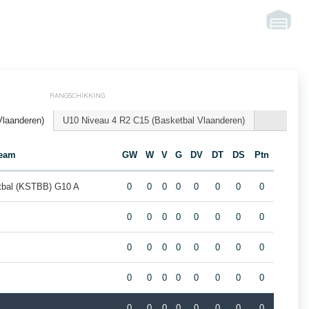
RANGSCHIKKING
Vlaanderen)
U10 Niveau 4 R2 C15 (Basketbal Vlaanderen)
eam
GW
W
V
G
DV
DT
DS
Ptn
tbal (KSTBB) G10 A
0
0
0
0
0
0
0
0
0
0
0
0
0
0
0
0
0
0
0
0
0
0
0
0
0
0
0
0
0
0
0
0
0
0
0
0
0
0
0
0