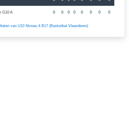
n G10 A
0
0
0
0
0
0
0
0
sultaten van U10 Niveau 4 B17 (Basketbal Vlaanderen)