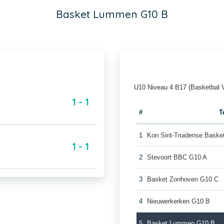
Basket Lummen G10 B
U10 Niveau 4 B17 (Basketbal 
1 - 1
#
T
1
Kon Sint-Truidense Baske
1 - 1
2
Stevoort BBC G10 A
3
Basket Zonhoven G10 C
4
Nieuwerkerken G10 B
5
Basket Lummen G10 B