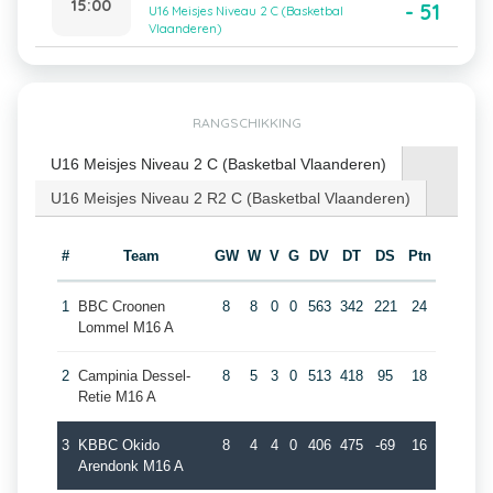
15:00
- 51
U16 Meisjes Niveau 2 C (Basketbal
Vlaanderen)
RANGSCHIKKING
U16 Meisjes Niveau 2 C (Basketbal Vlaanderen)
U16 Meisjes Niveau 2 R2 C (Basketbal Vlaanderen)
#
Team
GW
W
V
G
DV
DT
DS
Ptn
1
BBC Croonen
8
8
0
0
563
342
221
24
Lommel M16 A
2
Campinia Dessel-
8
5
3
0
513
418
95
18
Retie M16 A
3
KBBC Okido
8
4
4
0
406
475
-69
16
Arendonk M16 A