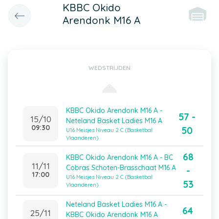
KBBC Okido
Arendonk M16 A
WEDSTRIJDEN
KBBC Okido Arendonk M16 A -
57 -
15/10
Neteland Basket Ladies M16 A
09:30
50
U16 Meisjes Niveau 2 C (Basketbal
Vlaanderen)
68
KBBC Okido Arendonk M16 A - BC
11/11
Cobras Schoten-Brasschaat M16 A
-
17:00
U16 Meisjes Niveau 2 C (Basketbal
53
Vlaanderen)
Neteland Basket Ladies M16 A -
64
25/11
KBBC Okido Arendonk M16 A