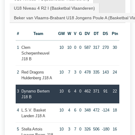
U18 Niveau 4 R2 I (Basketbal Vlaanderen)
Beker van Vlaams-Brabant U18 Jongens Poule A (Basketbal Vl
#
Team
GW
W
V
G
DV
DT
DS
Ptn
1
Clem
10
10
0
0
587
317
270
30
Scherpenheuvel
J18 B
2
Red Dragons
10
7
3
0
478
335
143
24
Huldenberg J18 A
3
Dynamo Bertem
10
6
4
0
462
371
91
22
J18 B
4
L.S.V. Basket
10
4
6
0
348
472
-124
18
Landen J18 A
5
Stella Artois
10
3
7
0
326
506
-180
16
Leuven Bears J18